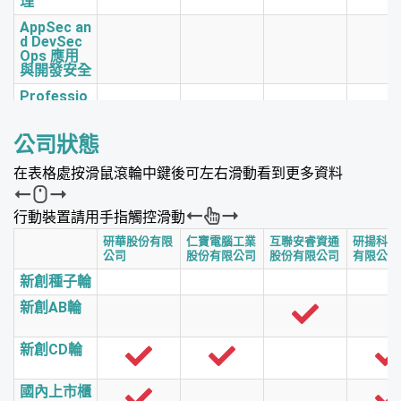
理
AppSec an
d DevSec
Ops 應用
與開發安全
Professio
nal Securi
ty Service
專業資安服
公司狀態
務
在表格處按滑鼠滾輪中鍵後可左右滑動看到更多資料
IOT Device
and Senso
r Security
行動裝置請用手指觸控滑動
IOT設備安
全
研華股份有限
仁寶電腦工業
互聯安睿資通
研揚科技
公司
股份有限公司
股份有限公司
有限公司
IOT Netwo
rk and Edg
新創種子輪
e Security
IOT網路安
新創AB輪
全
IOT Securi
新創CD輪
ty Service
IOT資安服
務
國內上市櫃