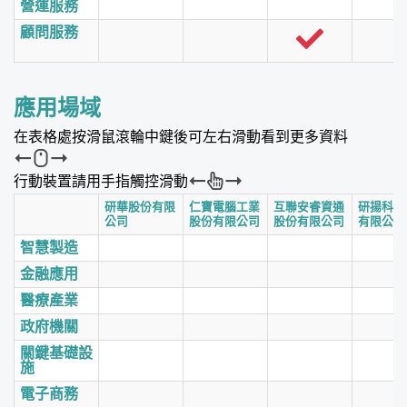
營運服務
顧問服務
應用場域
在表格處按滑鼠滾輪中鍵後可左右滑動看到更多資料
行動裝置請用手指觸控滑動
研華股份有限
仁寶電腦工業
互聯安睿資通
研揚科技
公司
股份有限公司
股份有限公司
有限公司
智慧製造
金融應用
醫療產業
政府機關
關鍵基礎設
施
電子商務