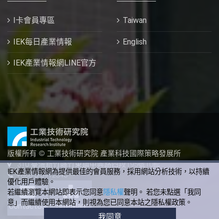
I卡會員專區
Taiwan
IEK每日產業情報
English
IEK產業情報網LINE官方
版權所有 © 工業技術研究院 產業科技國際策略發展所
310 臺灣新竹縣竹東鎮中興路四段195號10館
IEK產業情報網為提供最佳的會員服務，採用網站分析技術，以持續
+886-3-5912340
優化用戶體驗。
若繼續瀏覽本網站即表示您同意
隱私權
聲明。 若您未點選「我同
意」而繼續使用本網站，則視為您已同意本站之隱私權政策。
ContactUs
SiteMap
我同意