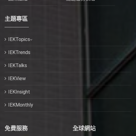
主題專區
IEKTopics
IEKTrends
IEKTalks
IEKView
IEKInsight
IEKMonthly
免費服務
全球網站