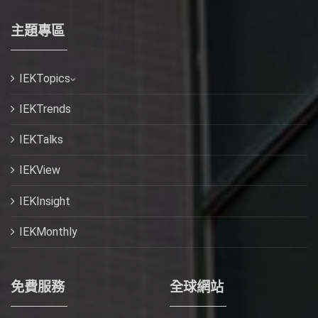
主題專區
IEKTopics
IEKTrends
IEKTalks
IEKView
IEKInsight
IEKMonthly
免費服務
全球網站