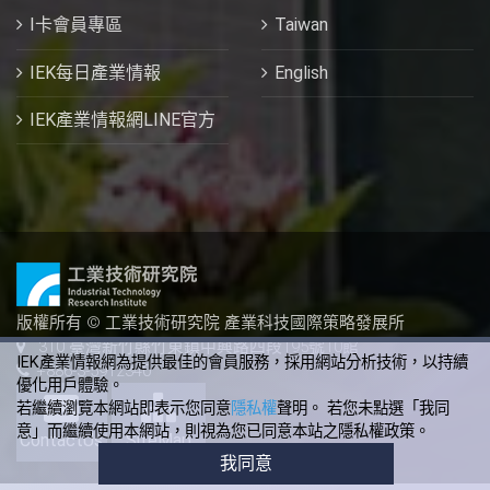
I卡會員專區
Taiwan
IEK每日產業情報
English
IEK產業情報網LINE官方
版權所有 © 工業技術研究院 產業科技國際策略發展所
310 臺灣新竹縣竹東鎮中興路四段195號10館
IEK產業情報網為提供最佳的會員服務，採用網站分析技術，以持續
+886-3-5912340
優化用戶體驗。
若繼續瀏覽本網站即表示您同意
隱私權
聲明。 若您未點選「我同
意」而繼續使用本網站，則視為您已同意本站之隱私權政策。
ContactUs
SiteMap
我同意