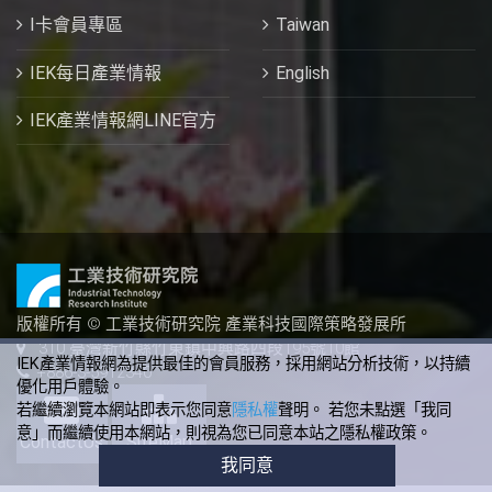
I卡會員專區
Taiwan
IEK每日產業情報
English
IEK產業情報網LINE官方
版權所有 © 工業技術研究院 產業科技國際策略發展所
310 臺灣新竹縣竹東鎮中興路四段195號10館
IEK產業情報網為提供最佳的會員服務，採用網站分析技術，以持續
+886-3-5912340
優化用戶體驗。
若繼續瀏覽本網站即表示您同意
隱私權
聲明。 若您未點選「我同
意」而繼續使用本網站，則視為您已同意本站之隱私權政策。
ContactUs
SiteMap
我同意