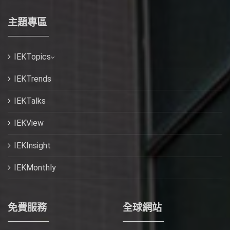
主題專區
IEKTopics
IEKTrends
IEKTalks
IEKView
IEKInsight
IEKMonthly
免費服務
全球網站