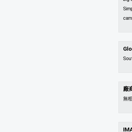
Simp
came
Glo
Sou
廠
無
IM