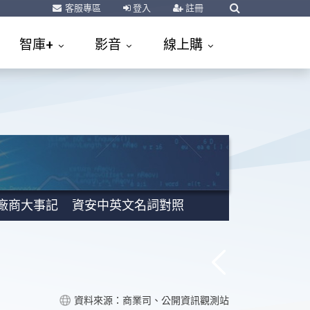
客服專區
登入
註冊
智庫+
影音
線上購
廠商大事記
資安中英文名詞對照
資料來源：商業司、公開資訊觀測站