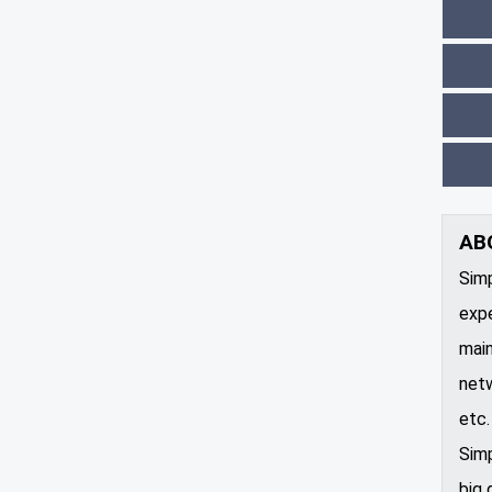
AB
Simp
expe
main
netw
etc
Simp
big 