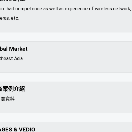
ro had competence as well as experience of wireless network,
ras, etc.
bal Market
theast Asia
商案例介紹
相關資料
AGES & VEDIO