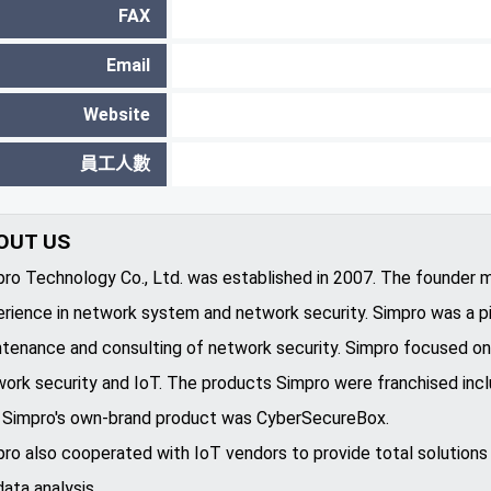
FAX
Email
Website
員工人數
OUT US
ro Technology Co., Ltd. was established in 2007. The founder
rience in network system and network security. Simpro was a pion
tenance and consulting of network security. Simpro focused on
ork security and IoT. The products Simpro were franchised includ
. Simpro's own-brand product was CyberSecureBox.
ro also cooperated with IoT vendors to provide total solutions 
data analysis.