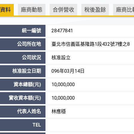
資料
廠商動態
合併營收
稅後盈餘
廠商比
統一編號
28477841
公司所在地
臺北市信義區基隆路1段432號7樓之8
公司狀況
核准設立
核准設立日期
096年03月14日
資本總額(元)
10,000,000
實收資本額(元)
10,000,000
代表人姓名
林應穩
TEL