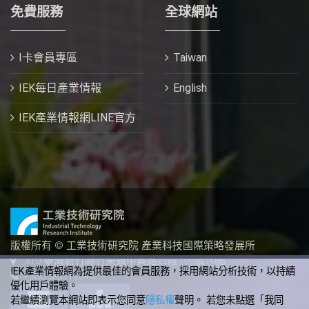
免費服務
全球網站
I卡會員專區
Taiwan
IEK每日產業情報
English
IEK產業情報網LINE官方
版權所有 © 工業技術研究院 產業科技國際策略發展所
310 臺灣新竹縣竹東鎮中興路四段195號10館
IEK產業情報網為提供最佳的會員服務，採用網站分析技術，以持續
+886-3-5912340
優化用戶體驗。
若繼續瀏覽本網站即表示您同意
隱私權
聲明。 若您未點選「我同