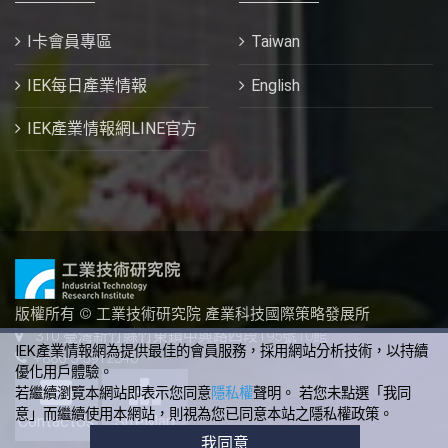
I卡會員專區
Taiwan
IEK每日產業情報
English
IEK產業情報網LINE官方
版權所有 © 工業技術研究院 產業科技國際策略發展所
310 臺灣新竹縣竹東鎮中興路四段195號10館
IEK產業情報網為提供最佳的會員服務，採用網站分析技術，以持續
+886-3-5912340
優化用戶體驗。
若繼續瀏覽本網站即表示您同意
隱私權
聲明。 若您未點選「我同
意」而繼續使用本網站，則視為您已同意本站之隱私權政策。
ContactUs
SiteMap
我同意