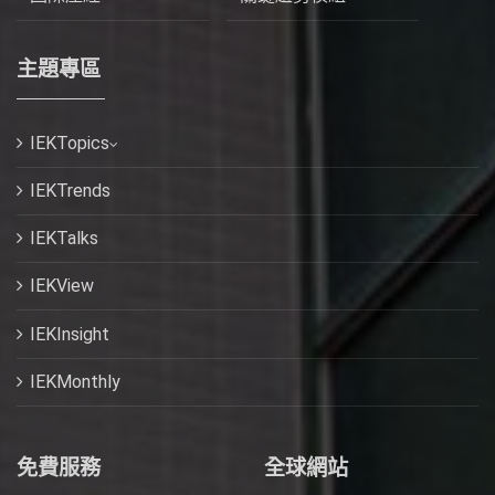
主題專區
IEKTopics
IEKTrends
IEKTalks
IEKView
IEKInsight
IEKMonthly
免費服務
全球網站