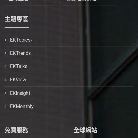
主題專區
IEKTopics
IEKTrends
IEKTalks
IEKView
IEKInsight
IEKMonthly
免費服務
全球網站