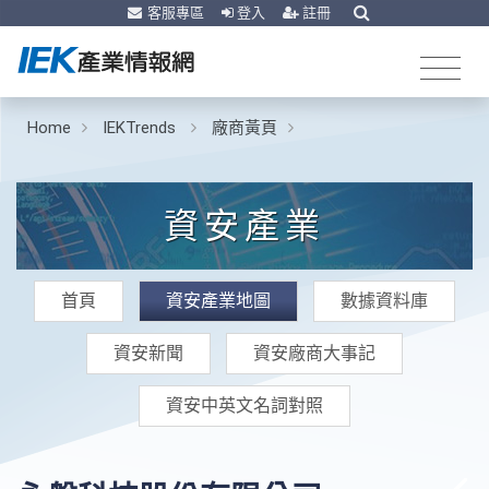
客服專區
登入
註冊
Home
IEKTrends
廠商黃頁
資安產業
首頁
資安產業地圖
數據資料庫
資安新聞
資安廠商大事記
資安中英文名詞對照