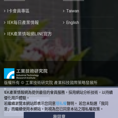
I卡會員專區
Taiwan
IEK每日產業情報
English
IEK產業情報網LINE官方
版權所有 © 工業技術研究院 產業科技國際策略發展所
310 臺灣新竹縣竹東鎮中興路四段195號10館
IEK產業情報網為提供最佳的會員服務，採用網站分析技術，以持續
+886-3-5912340
優化用戶體驗。
若繼續瀏覽本網站即表示您同意
隱私權
聲明。 若您未點選「我同
意」而繼續使用本網站，則視為您已同意本站之隱私權政策。
ContactUs
SiteMap
我同意