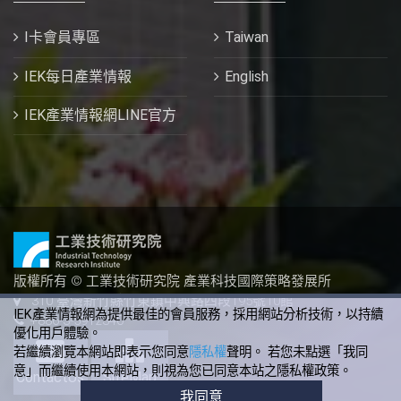
I卡會員專區
Taiwan
IEK每日產業情報
English
IEK產業情報網LINE官方
版權所有 © 工業技術研究院 產業科技國際策略發展所
310 臺灣新竹縣竹東鎮中興路四段195號10館
IEK產業情報網為提供最佳的會員服務，採用網站分析技術，以持續
+886-3-5912340
優化用戶體驗。
若繼續瀏覽本網站即表示您同意
隱私權
聲明。 若您未點選「我同
意」而繼續使用本網站，則視為您已同意本站之隱私權政策。
ContactUs
SiteMap
我同意