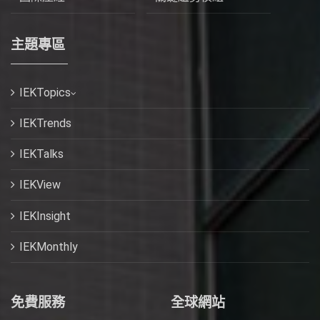
主題專區
IEKTopics
IEKTrends
IEKTalks
IEKView
IEKInsight
IEKMonthly
免費服務
全球網站