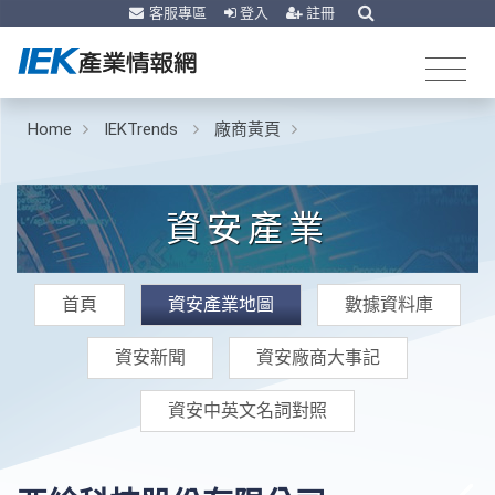
客服專區
登入
註冊
Home
IEKTrends
廠商黃頁
資安產業
首頁
資安產業地圖
數據資料庫
資安新聞
資安廠商大事記
資安中英文名詞對照