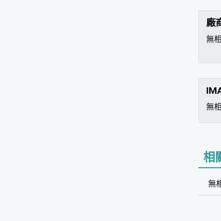
廠
無
IM
無
相
無