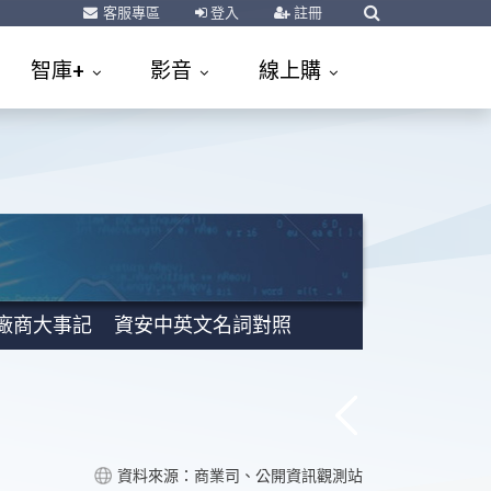
客服專區
登入
註冊
智庫+
影音
線上購
廠商大事記
資安中英文名詞對照
資料來源：商業司、公開資訊觀測站