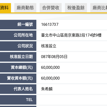
資料
廠商動態
合併營收
稅後盈餘
廠商比
統一編號
16613737
公司所在地
臺北市中山區南京東路2段174號9樓
公司狀況
核准設立
核准設立日期
087年08月05日
資本總額(元)
60,000,000
實收資本額(元)
60,000,000
代表人姓名
朱希麟
TEL