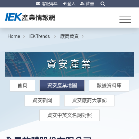
客服專區
登入
註冊
Home
IEKTrends
廠商黃頁
資安產業
首頁
資安產業地圖
數據資料庫
資安新聞
資安廠商大事記
資安中英文名詞對照