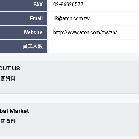
FAX
02-86926577
Email
IR@aten.com.tw
Website
http://www.aten.com/tw/zh/
員工人數
OUT US
相關資料
bal Market
相關資料