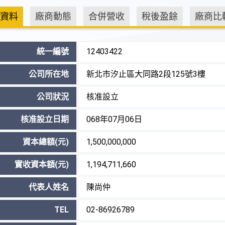
資料
廠商動態
合併營收
稅後盈餘
廠商比
統一編號
12403422
公司所在地
新北市汐止區大同路2段125號3樓
公司狀況
核准設立
核准設立日期
068年07月06日
資本總額(元)
1,500,000,000
實收資本額(元)
1,194,711,660
代表人姓名
陳尚仲
TEL
02-86926789