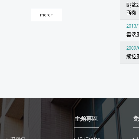
眺望
商機
more+
2013/
雲端
2009/
觸控
主題專區
免