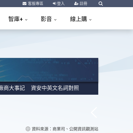
客服專區
登入
註冊
智庫+
影音
線上購
廠商大事記
資安中英文名詞對照
資料來源：商業司、公開資訊觀測站