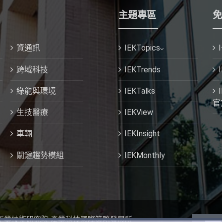
主題專區
免
資通訊
IEKTopics
跨域科技
IEKTrends
綠能與環境
IEKTalks
官
生技醫療
IEKView
車輛
IEKInsight
關鍵趨勢模組
IEKMonthly
 工業技術研究院 產業科技國際策略發展所