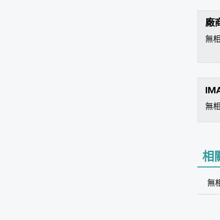
廠
無
IM
無
相
無