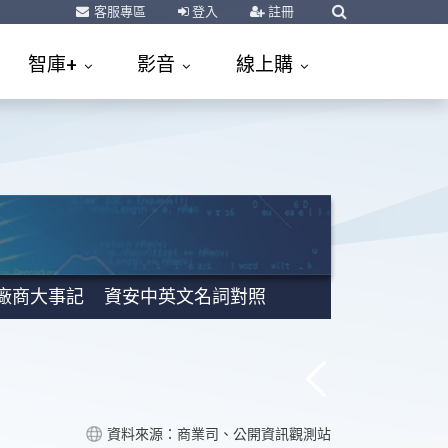
客服專區
登入
註冊
智庫+
影音
線上購
廠商大事記
資安中英文名詞對照
資料來源：商業司、公開資訊觀測站