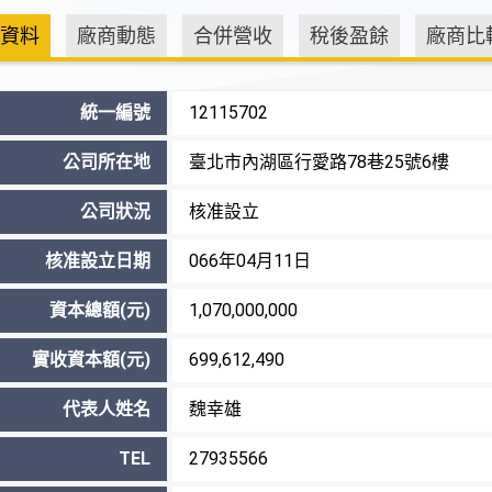
資料
廠商動態
合併營收
稅後盈餘
廠商比
統一編號
12115702
公司所在地
臺北市內湖區行愛路78巷25號6樓
公司狀況
核准設立
核准設立日期
066年04月11日
資本總額(元)
1,070,000,000
實收資本額(元)
699,612,490
代表人姓名
魏幸雄
TEL
27935566