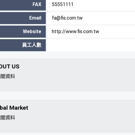
FAX
55551111
Email
fa@fis.com.tw
Website
http://www.fis.com.tw
員工人數
OUT US
相關資料
bal Market
相關資料